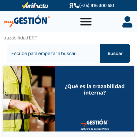
Ir
(+34) 916 300 551
al
contenido
trazabilidad ERP
Buscar
Buscar