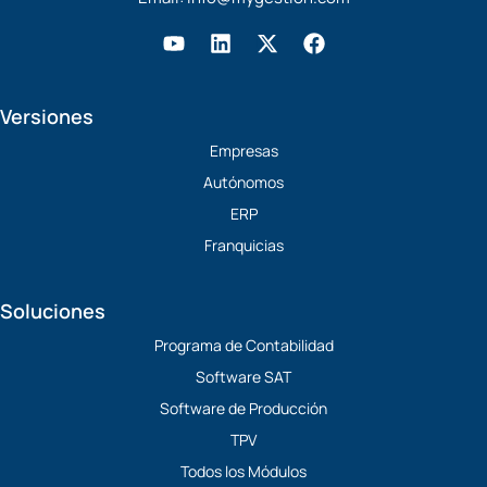
Y
L
X
F
o
i
-
a
u
n
t
c
t
k
w
e
Versiones
u
e
i
b
b
d
t
o
Empresas
e
i
t
o
Autónomos
n
e
k
r
ERP
Franquicias
Soluciones
Programa de Contabilidad
Software SAT
Software de Producción
TPV
Todos los Módulos