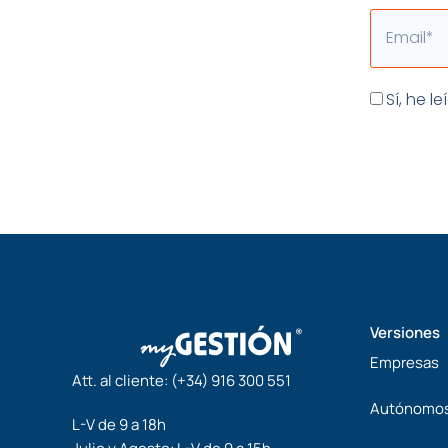
Email
Aceptaci
Sí, he l
Versiones
Empresas
Att. al cliente:
(+34) 916 300 551
Autónomo
L-V de 9 a 18h