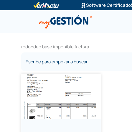
Ir
Software Certificado
al
contenido
redondeo base imponible factura
Buscar