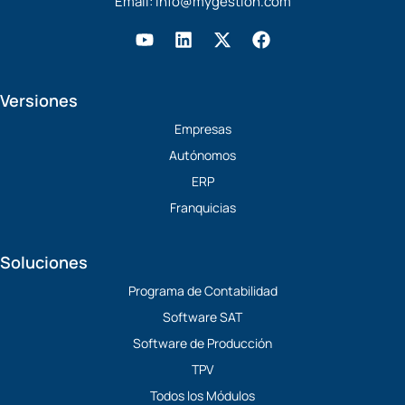
Email:
info@mygestion.com
Y
L
X
F
o
i
-
a
u
n
t
c
t
k
w
e
Versiones
u
e
i
b
b
d
t
o
Empresas
e
i
t
o
Autónomos
n
e
k
r
ERP
Franquicias
Soluciones
Programa de Contabilidad
Software SAT
Software de Producción
TPV
Todos los Módulos