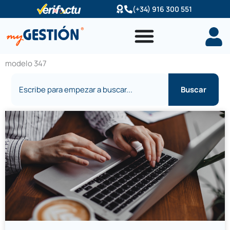
Ir
(+34) 916 300 551
al
contenido
modelo 347
Buscar
Buscar