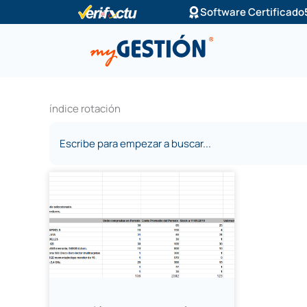
Ir
Software Certificado
al
contenido
índice rotación
Buscar