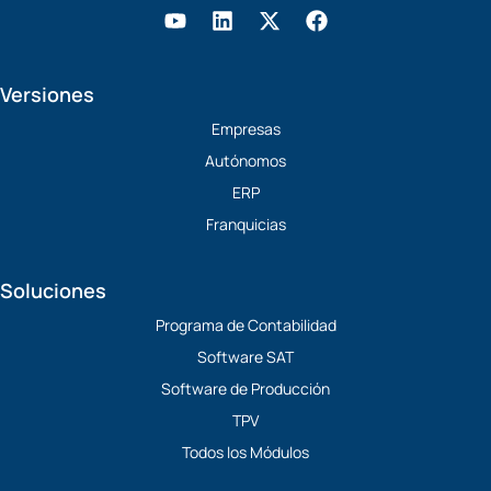
Y
L
X
F
o
i
-
a
u
n
t
c
t
k
w
e
Versiones
u
e
i
b
b
d
t
o
Empresas
e
i
t
o
Autónomos
n
e
k
r
ERP
Franquicias
Soluciones
Programa de Contabilidad
Software SAT
Software de Producción
TPV
Todos los Módulos