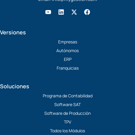
Y
L
X
F
o
i
-
a
u
n
t
c
t
k
w
e
Versiones
u
e
i
b
b
d
t
o
Empresas
e
i
t
o
Autónomos
n
e
k
r
ERP
Franquicias
Soluciones
Programa de Contabilidad
Software SAT
Software de Producción
TPV
Todos los Módulos