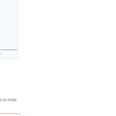
17
s lo más