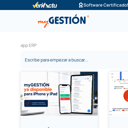
Ir
Software Certificado
al
contenido
app ERP
Buscar