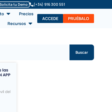
(+34) 916 300 551
Solicita tu Demo
Abrir Soluciones/Producto
to
Precios
ACCEDE
PRUÉBALO
Abrir Recursos
Recursos
Buscar
 las
N APP
il del