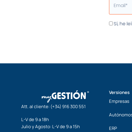
Email
Aceptaci
Sí, he l
Versiones
Empresas
Att. al cliente:
(+34) 916 300 551
Autónomo
L-V de 9 a 18h
Julio y Agosto: L-V de 9 a 15h
ERP