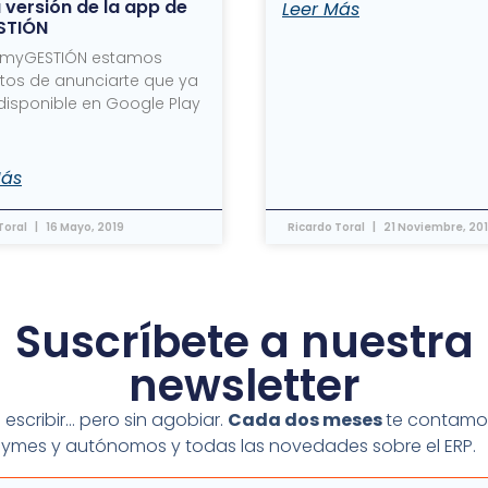
 versión de la app de
Leer Más
STIÓN
 myGESTIÓN estamos
tos de anunciarte que ya
 disponible en Google Play
Más
Toral
16 Mayo, 2019
Ricardo Toral
21 Noviembre, 20
Suscríbete a nuestra
newsletter
escribir… pero sin agobiar.
Cada dos meses
te contamo
 pymes y autónomos y todas las novedades sobre el ERP.