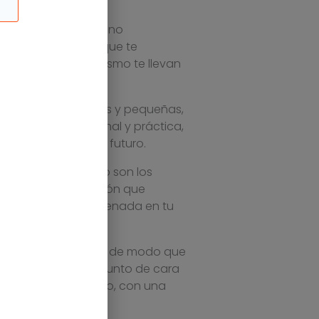
es elevadísimos de
s que para la PYME no
 pequeña empresa, que te
dades que ahora mismo te llevan
e empresas medianas y pequeñas,
ma fácil, profesional y práctica,
s eficaces para el futuro.
vende menos? ¿Cómo son los
ramos con la inversión que
ón va a quedar almacenada en tu
iento de tu negocio, de modo que
omar cartas en el asunto de cara
 clara de tu negocio, con una
sa con mucho éxito.