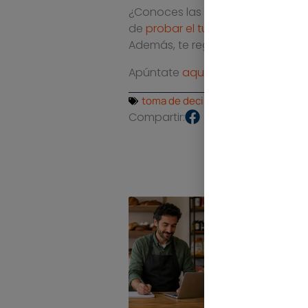
¿Conoces las ventajas de un ERP
de
probar el tuyo durante 15 días
Además, te regalamos 45 minuto
Apúntate
aquí
al
curso gratuit
toma de decisiones
,
ventajas erp
Compartir: