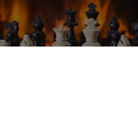
ancia de las decisiones en la empresa? ¿Nos damos cue
nómicas considerables, o sin ir más lejos, en una escasa