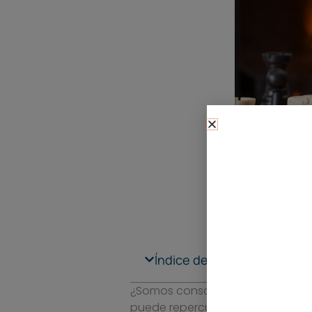
Índice de contenidos
¿Somos conscientes de la import
puede repercutir en pérdidas eco