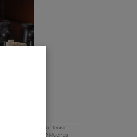
nta de que una mala decisión
 o baja rentabilidad? Muchas