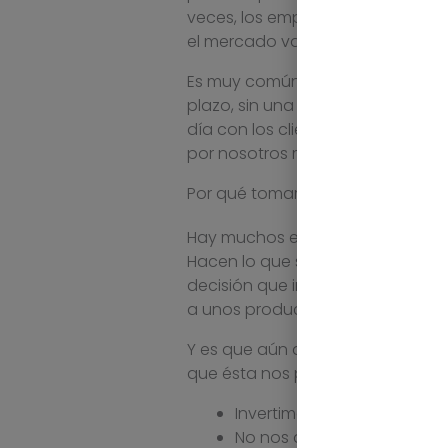
veces, los empresarios toman sus
el mercado va a comportarse, y
Es muy común la figura del emp
plazo, sin una visión global. Se 
día con los clientes. Aunque esta
por nosotros mismos.
Por qué tomar decisiones por simp
Hay muchos empresarios que actúa
Hacen lo que siempre han hecho,
decisión que implique probar nuev
a unos productos sobre otros.
Y es que aún a pesar de que sobr
que ésta nos puede jugar malas 
Invertimos donde más vent
No nos anticipamos al merc