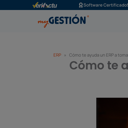
Ir
Software Certificado
al
contenido
ERP
»
Cómo te ayuda un ERP a toma
Cómo te a