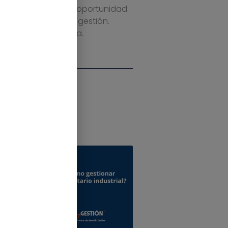
ESTION te damos la oportunidad
s de tu software de gestión.
 veas cómo funciona.