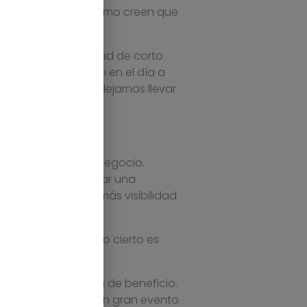
e se ha hecho, en cómo creen que
ivocados.
a con una mentalidad de corto
ado por el contacto en el día a
remos el riesgo de dejarnos llevar
r oportunidades de negocio.
 se arriesgan a tomar una
r más lejos, darle más visibilidad
estra intuición, lo cierto es
tos con más margen de beneficio.
ack Friday ha sido un gran evento