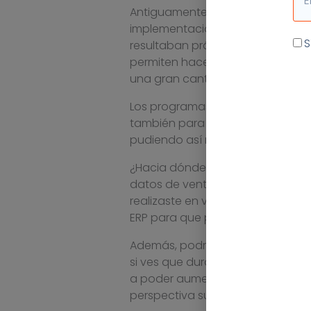
Antiguamente los
ERP
sólo estab
implementación y mantenimiento 
Ac
S
resultaban prácticos. Hoy, sin 
permiten hacer en menos tiempo 
una gran cantidad de trabajo hac
Los programas de gestión en la
también para autónomos, personas
pudiendo así mejorar la manera e
¿Hacia dónde está yendo tu neg
datos de ventas por trimestre? ¿
realizaste en ventas y marketing
ERP para que puedas verla en un 
Además, podrás monitorizar cómo
si ves que durante un período de
a poder aumentar las ventas. Nu
perspectiva suficiente para toma