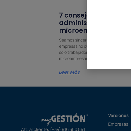
7 consejos para
administrar una
microempresa
Seamos sinceros: muchas pequeñas
empresas no cuentan con más de un
solo trabajador. Se trata de
microempresas. A lo sumo,
Leer Más
Versiones
Empresas
Att. al cliente:
(+34) 916 300 551