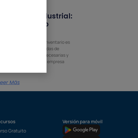
Inventario industrial:
qué es y cómo
gestionarlo
na gestión precisa del inventario es
sencial para evitar paradas de
roducción, compras innecesarias y
xcesos de stock en una empresa
ndustrial.
Leer Más
cursos
Versión para móvil
rso Gratuito