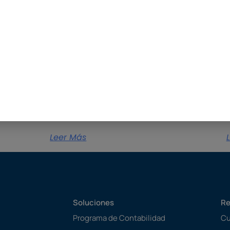
Programa de
facturación sencillo
para autónomos
Descubre cómo elegir un programa de
U
facturación sencillo, seguro y adaptado
e
a Verifactu para gestionar tu pyme o
p
actividad como autónomo sin
e
complicaciones.
i
Leer Más
Soluciones
Re
Programa de Contabilidad
Cu