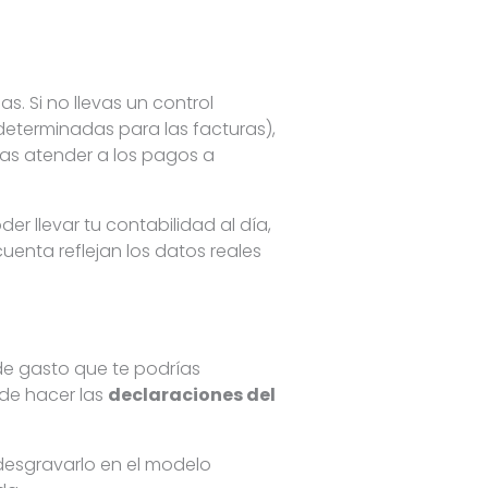
. Si no llevas un control
determinadas para las facturas),
das atender a los pagos a
r llevar tu contabilidad al día,
uenta reflejan los datos reales
de gasto que te podrías
 de hacer las
declaraciones del
desgravarlo en el modelo