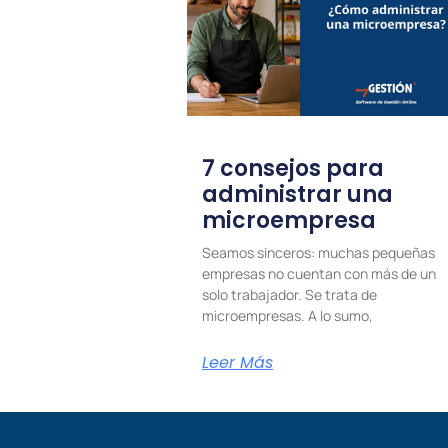
7 consejos para
administrar una
microempresa
Seamos sinceros: muchas pequeñas
empresas no cuentan con más de un
solo trabajador. Se trata de
microempresas. A lo sumo,
Leer Más