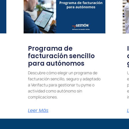
Programa de
facturación sencillo
para autónomos
Descubre cómo elegir un programa de
U
facturación sencillo, seguro y adaptado
e
a Verifactu para gestionar tu pyme o
p
actividad como autónomo sin
e
complicaciones.
i
Leer Más