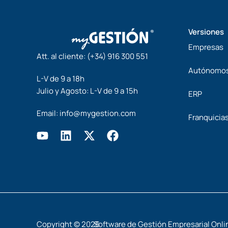
Versiones
Empresas
Att. al cliente:
(+34) 916 300 551
Autónomo
L-V de 9 a 18h
Julio y Agosto: L-V de 9 a 15h
ERP
Email:
info@mygestion.com
Franquicia
Y
L
X
F
o
i
-
a
u
n
t
c
t
k
w
e
u
e
i
b
b
d
t
o
e
i
t
o
n
e
k
Copyright © 2026
Software de Gestión Empresarial Onl