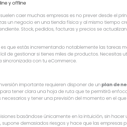
ine y offline
e suelen caer muchas empresas es no prever desde el prin
zas un negocio en una tienda física y al mismo tiempo cr
ndiente. Stock, pedidos, facturas y precios se actuali
 es que estás incrementando notablemente las tareas m
cil de gestionar si tienes miles de productos. Necesitas ut
a sincronizada con tu eCommerce.
nversión importante requieren disponer de un
plan de n
 para tener clara una hoja de ruta que te permitirá enfoc
os necesarios y tener una previsión del momento en el qu
isiones basándose únicamente en la intuición, sin hacer 
o
, supone demasiados riesgos y hace que las empresas pue