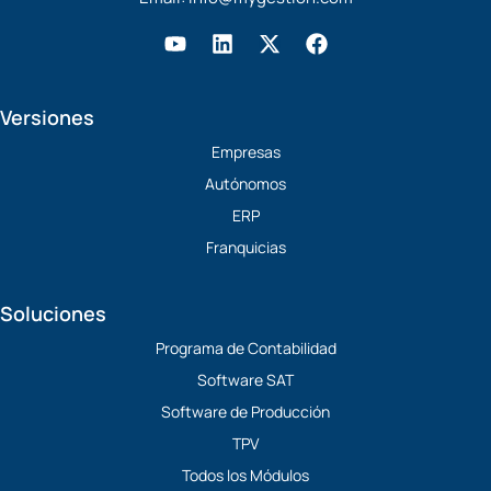
Y
L
X
F
o
i
-
a
u
n
t
c
t
k
w
e
Versiones
u
e
i
b
b
d
t
o
Empresas
e
i
t
o
Autónomos
n
e
k
r
ERP
Franquicias
Soluciones
Programa de Contabilidad
Software SAT
Software de Producción
TPV
Todos los Módulos