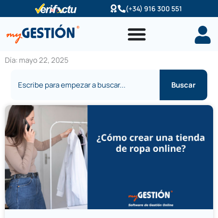
Ir
(+34) 916 300 551
al
contenido
Día: mayo 22, 2025
Buscar
Buscar