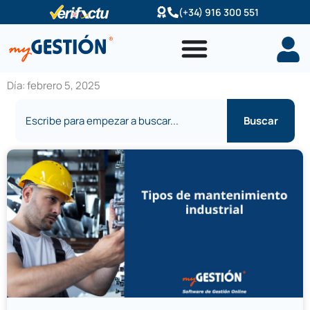
Ir
(+34) 916 300 551
al
contenido
Día: febrero 5, 2025
Buscar
Buscar