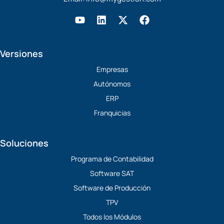
Y
L
X
F
o
i
-
a
u
n
t
c
t
k
w
e
Versiones
u
e
i
b
b
d
t
o
Empresas
e
i
t
o
Autónomos
n
e
k
r
ERP
Franquicias
Soluciones
Programa de Contabilidad
Software SAT
Software de Producción
TPV
Todos los Módulos