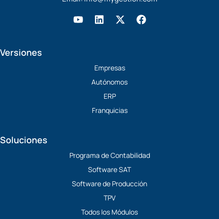
Y
L
X
F
o
i
-
a
u
n
t
c
t
k
w
e
Versiones
u
e
i
b
b
d
t
o
Empresas
e
i
t
o
Autónomos
n
e
k
r
ERP
Franquicias
Soluciones
Programa de Contabilidad
Software SAT
Software de Producción
TPV
Todos los Módulos