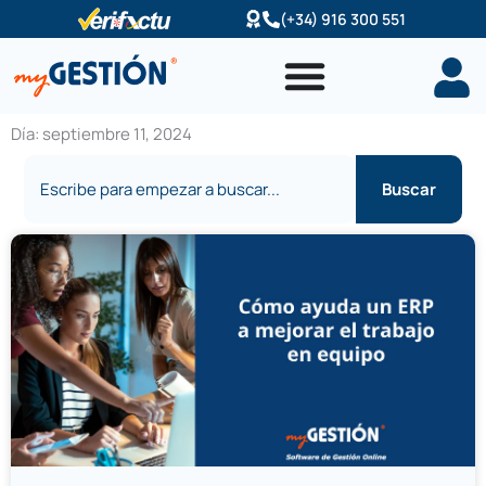
Ir
(+34) 916 300 551
al
contenido
Día: septiembre 11, 2024
Buscar
Buscar