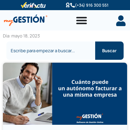
Ir
(+34) 916 300 551
al
contenido
Día: mayo 18, 2023
Buscar
Buscar