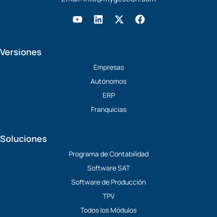
Y
L
X
F
o
i
-
a
u
n
t
c
t
k
w
e
Versiones
u
e
i
b
b
d
t
o
Empresas
e
i
t
o
Autónomos
n
e
k
r
ERP
Franquicias
Soluciones
Programa de Contabilidad
Software SAT
Software de Producción
TPV
Todos los Módulos