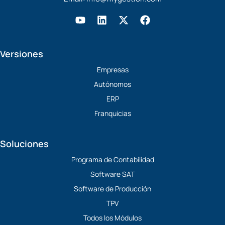
Y
L
X
F
o
i
-
a
u
n
t
c
t
k
w
e
Versiones
u
e
i
b
b
d
t
o
Empresas
e
i
t
o
Autónomos
n
e
k
r
ERP
Franquicias
Soluciones
Programa de Contabilidad
Software SAT
Software de Producción
TPV
Todos los Módulos