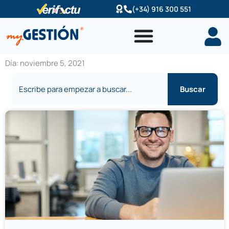
Ir
(+34) 916 300 551
al
contenido
Día: noviembre 5, 2021
Buscar
Buscar