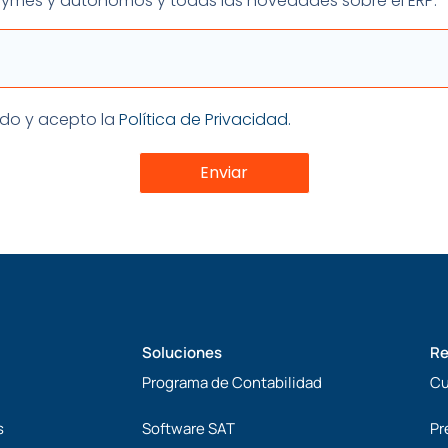
 pymes y autónomos y todas las novedades sobre el ERP.
ón
eído y acepto la
Política de Privacidad.
Enviar
Soluciones
Re
Programa de Contabilidad
Cu
s
Software SAT
Pr