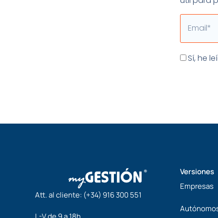
útil para
Email
Aceptaci
Sí, he l
Versiones
Empresas
Att. al cliente:
(+34) 916 300 551
Autónomo
L-V de 9 a 18h