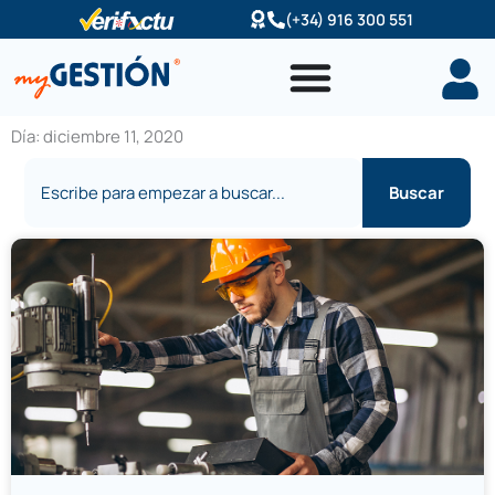
Ir
(+34) 916 300 551
al
contenido
Día: diciembre 11, 2020
Buscar
Buscar