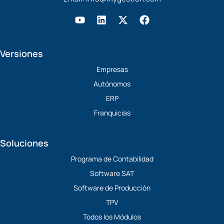
Y
L
X
F
o
i
-
a
u
n
t
c
t
k
w
e
Versiones
u
e
i
b
b
d
t
o
Empresas
e
i
t
o
Autónomos
n
e
k
r
ERP
Franquicias
Soluciones
Programa de Contabilidad
Software SAT
Software de Producción
TPV
Todos los Módulos