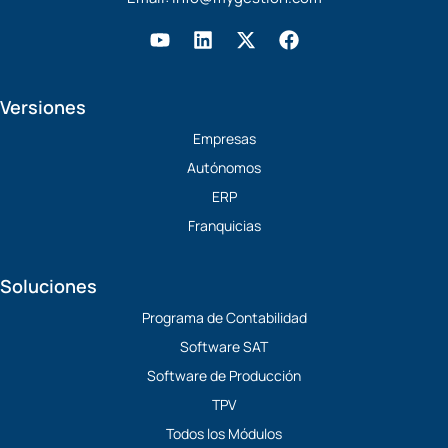
Y
L
X
F
o
i
-
a
u
n
t
c
t
k
w
e
Versiones
u
e
i
b
b
d
t
o
Empresas
e
i
t
o
Autónomos
n
e
k
r
ERP
Franquicias
Soluciones
Programa de Contabilidad
Software SAT
Software de Producción
TPV
Todos los Módulos