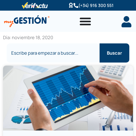
Ir
(+34) 916 300 551
al
contenido
Día: noviembre 18, 2020
Buscar
Buscar