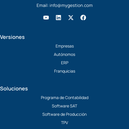
Email:
info@mygestion.com
Y
L
X
F
o
i
-
a
u
n
t
c
t
k
w
e
Versiones
u
e
i
b
b
d
t
o
Empresas
e
i
t
o
Autónomos
n
e
k
r
ERP
Franquicias
Soluciones
Programa de Contabilidad
Software SAT
Software de Producción
TPV