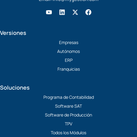
Y
L
X
F
o
i
-
a
u
n
t
c
t
k
w
e
Versiones
u
e
i
b
b
d
t
o
Empresas
e
i
t
o
Autónomos
n
e
k
r
ERP
Franquicias
Soluciones
Programa de Contabilidad
Software SAT
Software de Producción
TPV
Todos los Módulos