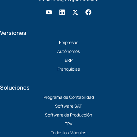
Y
L
X
F
o
i
-
a
u
n
t
c
t
k
w
e
Versiones
u
e
i
b
b
d
t
o
Empresas
e
i
t
o
Autónomos
n
e
k
r
ERP
Franquicias
Soluciones
Programa de Contabilidad
Software SAT
Software de Producción
TPV
Todos los Módulos