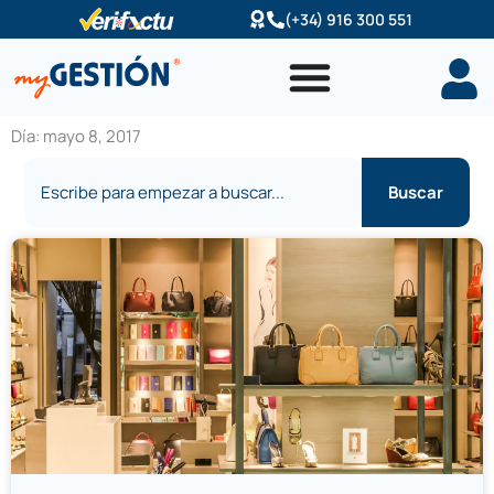
Ir
(+34) 916 300 551
al
contenido
Día: mayo 8, 2017
Buscar
Buscar