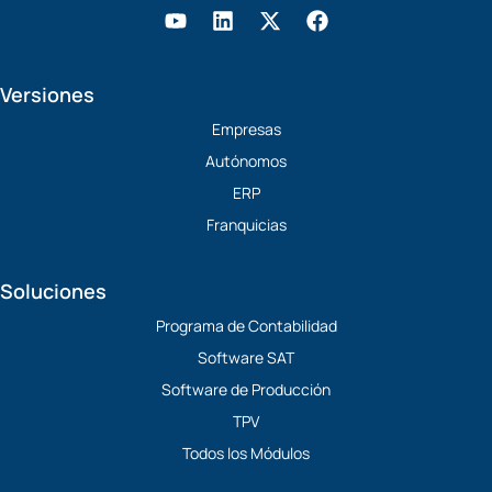
Y
L
X
F
o
i
-
a
u
n
t
c
t
k
w
e
Versiones
u
e
i
b
b
d
t
o
Empresas
e
i
t
o
Autónomos
n
e
k
r
ERP
Franquicias
Soluciones
Programa de Contabilidad
Software SAT
Software de Producción
TPV
Todos los Módulos